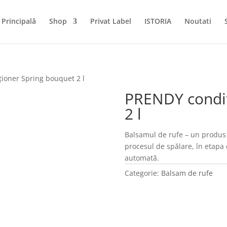
Principală
Shop
Privat Label
ISTORIA
Noutati
ioner Spring bouquet 2 l
PRENDY condiț
2 l
Balsamul de rufe – un produs 
procesul de spălare, în etapa 
automată.
Categorie:
Balsam de rufe